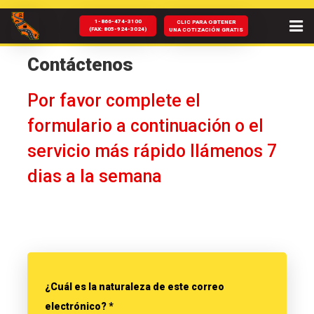
1-866-474-3100
CLIC PARA OBTENER
(FAX: 805-924-3024)
UNA COTIZACIÓN GRATIS
CASA
Contáctenos
SOBRE NOSOTROS
Por favor complete el
formulario a continuación o el
SERVICIOS
servicio más rápido llámenos 7
CA CORTES
dias a la semana
CONTRATANOS
NOTICIAS Y BLOG
AYUDA DEL DMV
PREGUNTAS FRECUENTES
¿Cuál es la naturaleza de este correo
electrónico? *