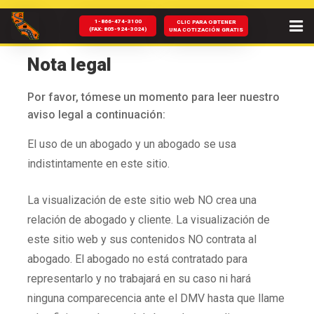
1-866-474-3100
CLIC PARA OBTENER
(FAX: 805-924-3024)
UNA COTIZACIÓN GRATIS
CASA
Nota legal
SOBRE NOSOTROS
Por favor, tómese un momento para leer nuestro
aviso legal a continuación:
SERVICIOS
El uso de un abogado y un abogado se usa
CA CORTES
indistintamente en este sitio.
CONTRATANOS
La visualización de este sitio web NO crea una
relación de abogado y cliente. La visualización de
NOTICIAS Y BLOG
este sitio web y sus contenidos NO contrata al
AYUDA DEL DMV
abogado. El abogado no está contratado para
representarlo y no trabajará en su caso ni hará
PREGUNTAS FRECUENTES
ninguna comparecencia ante el DMV hasta que llame